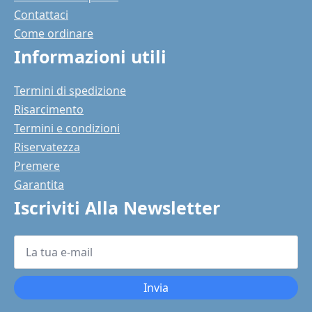
Contattaci
Come ordinare
Informazioni utili
Termini di spedizione
Risarcimento
Termini e condizioni
Riservatezza
Premere
Garantita
Iscriviti Alla Newsletter
La
tua
e-
mail
*
Invia