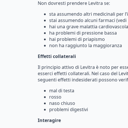
Non
dovresti
prendere
Levitra
se:
sta
assumendo
altri
medicinali
per
l
stai
assumendo
alcuni
farmaci
(vedi
hai
una
grave
malattia
cardiovascol
ha
problemi
di
pressione
bassa
hai
problemi
di
priapismo
non
ha
raggiunto
la
maggioranza
Effetti collaterali
I
l
principio
attivo
di
Levitra
è
noto
per
ess
esserci
effetti
collaterali.
Nel
caso
del
Levi
seguenti
effetti
indesiderati
possono
veri
mal di testa
rosso
naso
chiuso
problemi digestivi
Interagire