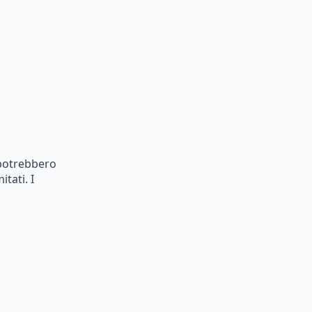
potrebbero
mitati.
I