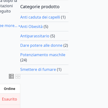
ra dopo la
stazioni
Categorie prodotto
seguito
Anti caduta dei capelli
(1)
ee more... »
Anti Obesità
(5)
Antiparassitario
(5)
Dare potere alle donne
(2)
Potenziamento maschile
(24)
Smettere di fumare
(1)
Ordine
Esaurito