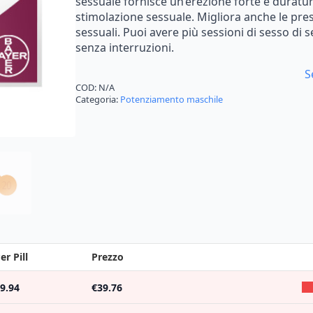
sessuale fornisce un’erezione forte e duratu
€209.95
stimolazione sessuale. Migliora anche le pre
sessuali. Puoi avere più sessioni di sesso di 
senza interruzioni.
S
COD:
N/A
Categoria:
Potenziamento maschile
er Pill
Prezzo
9.94
€
39.76