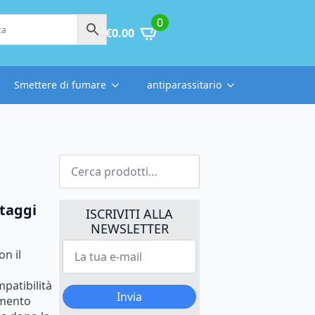
0
€
0.00
Smettere di fumare
antiparassitario
Cerca:
ntaggi
ISCRIVITI ALLA
NEWSLETTER
La
n il
tua
e-
mail
patibilità
*
Invia
amento