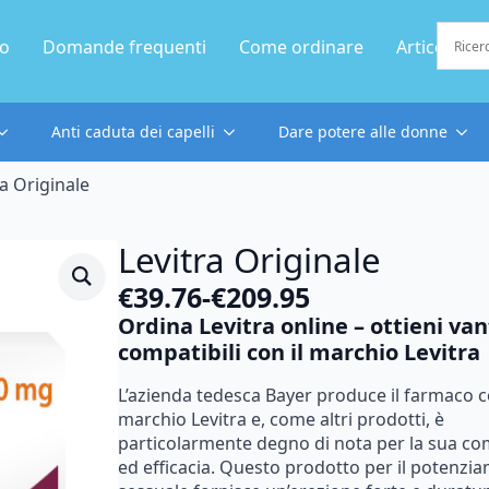
mo
Domande frequenti
Come ordinare
Articolo
Anti caduta dei capelli
Dare potere alle donne
ra Originale
Levitra Originale
€
39.76
-
€
209.95
Fascia
Ordina Levitra online – ottieni va
di
compatibili con il marchio Levitra
prezzo:
L’azienda tedesca Bayer produce il farmaco co
da
marchio Levitra e, come altri prodotti, è
€39.76
particolarmente degno di nota per la sua com
ed efficacia. Questo prodotto per il potenzi
a