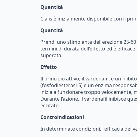
Quantità
Cialis
è
inizialmente
disponibile
con
il
prin
Quantità
Prendi
uno
stimolante
dell’erezione
25-60
termini
di
durata
dell’effetto
ed
è
efficace
superata.
Effetto
I
l
principio
attivo,
il
vardenafil,
è
un
inibit
(fosfodiesterasi-5)
è
un
enzima
responsab
inizia
a
funzionare
troppo
velocemente,
m
Durante
l’azione,
il
vardenafil
inibisce
que
eccitato.
Controindicazioni
In
determinate
condizioni,
l’efficacia
del
v