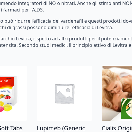
umendo
integratori
di
NO
o
nitrati.
Anche
gli
stimolanti
NO
i
farmaci
per
l’AIDS.
mo
può
ridurre
l’efficacia
del
vardenafil
e
questi
prodotti
dov
chi
di
grassi
possono
diminuire
l’efficacia
di
Levitra.
archio
Levitra,
rispetto
ad
altri
prodotti
per
il
potenziamen
ntensità.
Secondo
studi
medici,
il
principio
attivo
di
Levitra
è
oft Tabs
Lupimeb (Generic
Cialis Orig