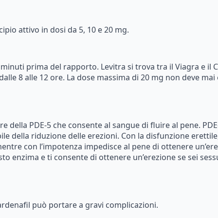
cipio
attivo
in
dosi
da
5,
10
e
20
mg.
minuti
prima
del
rapporto.
Levitra
si
trova
tra
il
Viagra
e
il
C
dalle
8
alle
12
ore.
La
dose
massima
di
20
mg
non
deve
mai
ore
della
PDE-5
che
consente
al
sangue
di
fluire
al
pene.
PDE
ile
della
riduzione
delle
erezioni.
Con
la
disfunzione
erettile
entre
con
l’impotenza
impedisce
al
pene
di
ottenere
un’ere
sto
enzima
e
ti
consente
di
ottenere
un’erezione
se
sei
sess
ardenafil
può
portare
a
gravi
complicazioni.