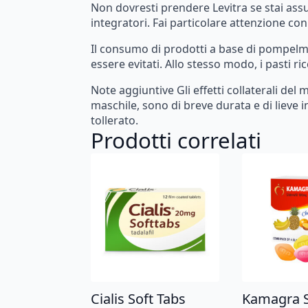
Non
dovresti
prendere
Levitra
se
stai
ass
integratori.
Fai
particolare
attenzione
con
Il
consumo
di
prodotti
a
base
di
pompel
essere
evitati.
Allo
stesso
modo,
i
pasti
ric
Note
aggiuntive
Gli
effetti
collaterali
del
m
maschile,
sono
di
breve
durata
e
di
lieve
i
tollerato.
Prodotti correlati
Cialis Soft Tabs
Kamagra S