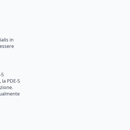
ialis
in
essere
-5
,
la
PDE-5
zione.
ualmente