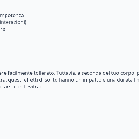
’impotenza
interazioni)
are
ere
facilmente
tollerato.
Tuttavia,
a
seconda
del
tuo
corpo,
tra,
questi
effetti
di
solito
hanno
un
impatto
e
una
durata
li
ficarsi
con Levitra: