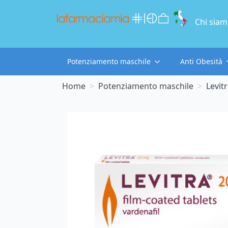
Chi sia
Potenziamento maschile
Anti Obesità
Home
Potenziamento maschile
Levit