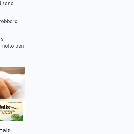
N
sono
rebbero
to
molto
ben
inale