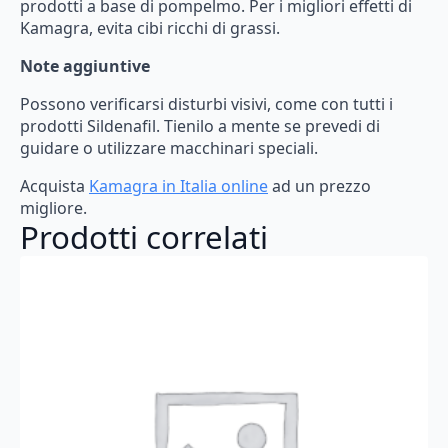
prodotti
a
base
di
pompelmo.
Per
i
migliori
effetti
di
Kamagra,
evita
cibi
ricchi
di
grassi.
Note aggiuntive
Possono
verificarsi
disturbi
visivi,
come
con
tutti
i
prodotti
Sildenafil.
Tienilo
a
mente
se
prevedi
di
guidare
o
utilizzare
macchinari
speciali.
Acquista
Kamagra
in
Italia
online
ad
un
prezzo
migliore.
Prodotti correlati