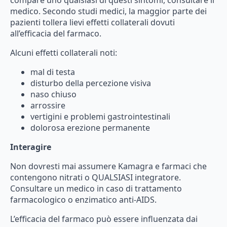
medico.
Secondo
studi
medici,
la
maggior
parte
dei
pazienti
tollera
lievi
effetti
collaterali
dovuti
all’efficacia
del
farmaco.
Alcuni effetti collaterali noti:
mal di testa
disturbo
della
percezione
visiva
naso
chiuso
arrossire
vertigini e problemi gastrointestinali
dolorosa erezione permanente
Interagire
Non
dovresti
mai
assumere
Kamagra
e
farmaci
che
contengono
nitrati
o
QUALSIASI
integratore.
Consultare
un
medico
in
caso
di
trattamento
farmacologico
o
enzimatico
anti-AIDS.
L’efficacia
del
farmaco
può
essere
influenzata
dai