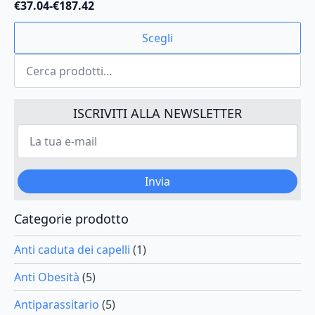
€
37.04
-
€
187.42
Fascia
di
Questo
Scegli
prezzo:
prodotto
da
Cerca:
ha
€37.04
più
a
varianti.
€187.42
Le
ISCRIVITI ALLA NEWSLETTER
opzioni
La
possono
tua
e-
essere
mail
scelte
*
Invia
nella
pagina
del
Categorie prodotto
prodotto
Anti caduta dei capelli
(1)
Anti Obesità
(5)
Antiparassitario
(5)