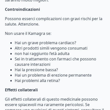
Controindicazioni
Possono
esserci
complicazioni
con
gravi
rischi
per
la
salute.
Attenzione.
Non usare il Kamagra se:
Hai
un
grave
problema
cardiaco?
Altri
prodotti
simili
vengono
consumati
non
hai
raggiunto
l’età
adulta
Sei
in
trattamento
con
farmaci
che
possono
causare
interazioni
Hai
la
pressione
bassa?
Hai
un
problema
di
erezione
permanente
Hai
problemi
alla
retina?
Effetti collaterali
Gli
effetti
collaterali
di
questo
medicinale
possono
essere
spiacevoli
ma
raramente
pericolosi.
Se
compare
uno
qualsiasi
di
questi
sintomi,
consultare
il