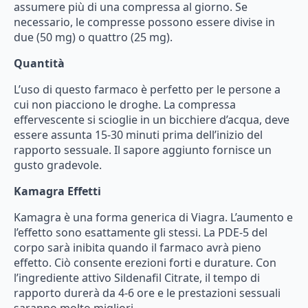
assumere
più
di
una
compressa
al
giorno.
Se
necessario,
le
compresse
possono
essere
divise
in
due
(50
mg)
o
quattro
(25
mg).
Quantità
L’uso
di
questo
farmaco
è
perfetto
per
le
persone
a
cui
non
piacciono
le
droghe.
La
compressa
effervescente
si
scioglie
in
un
bicchiere
d’acqua,
deve
essere
assunta
15-30
minuti
prima
dell’inizio
del
rapporto
sessuale.
Il
sapore
aggiunto
fornisce
un
gusto
gradevole.
Kamagra Effetti
Kamagra
è
una
forma
generica
di
Viagra.
L’aumento
e
l’effetto
sono
esattamente
gli
stessi.
La
PDE-5
del
corpo
sarà
inibita
quando
il
farmaco
avrà
pieno
effetto.
Ciò
consente
erezioni
forti
e
durature.
Con
l’ingrediente
attivo
Sildenafil
Citrate,
il
tempo
di
rapporto
durerà
da
4-6
ore
e
le
prestazioni
sessuali
saranno
molto
migliori.