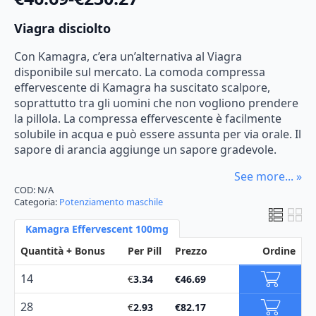
Fascia
di
Viagra disciolto
prezzo:
Con Kamagra, c’era un’alternativa al Viagra
da
disponibile sul mercato. La comoda compressa
effervescente di Kamagra ha suscitato scalpore,
€46.69
soprattutto tra gli uomini che non vogliono prendere
a
la pillola. La compressa effervescente è facilmente
€230.27
solubile in acqua e può essere assunta per via orale. Il
sapore di arancia aggiunge un sapore gradevole.
See more... »
COD:
N/A
Categoria:
Potenziamento maschile
Kamagra Effervescent 100mg
Quantità + Bonus
Per Pill
Prezzo
Ordine
14
€
3.34
€
46.69
28
€
2.93
€
82.17