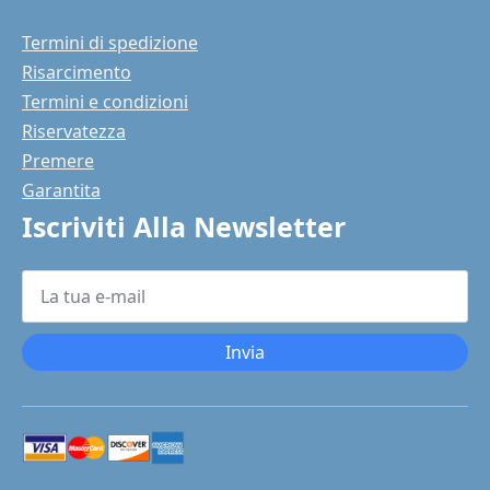
Termini di spedizione
Risarcimento
Termini e condizioni
Riservatezza
Premere
Garantita
Iscriviti Alla Newsletter
La
tua
e-
mail
*
Invia