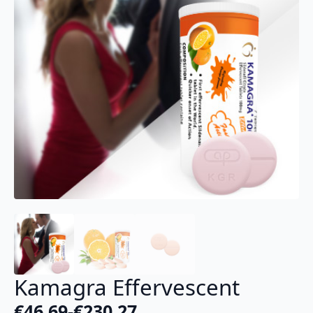
Kamagra Effervescent
€
46.69
-
€
230.27