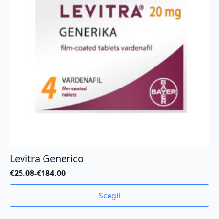
Levitra Generico
€
25.08
-
€
184.00
Fascia
di
Questo
Scegli
prezzo:
prodotto
da
ha
€25.08