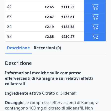
42
€
2.65
€
111.25
63
€
2.47
€
155.61
84
€
2.19
€
183.58
98
€
2.35
€
230.27
Descrizione
Recensioni (0)
Descrizione
Informazioni
mediche
sulle
compresse
effervescenti
di
Kamagra
e
sui
relativi
effetti
collaterali
Ingrediente attivo
Citrato di Sildenafil
Dosaggio
Le
compresse
effervescenti
di
Kamagra
contengono
100
mg
di
citrato
di
sildenafil.
Non