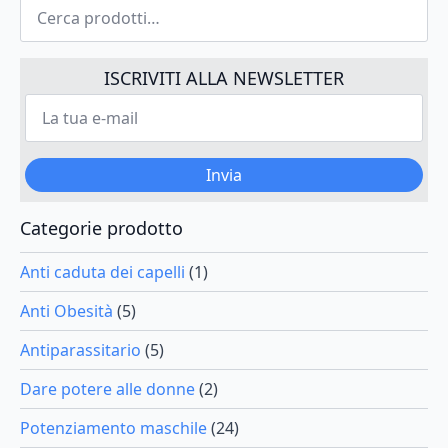
Cerca:
ha
€33.41
più
a
varianti.
€185.75
Le
ISCRIVITI ALLA NEWSLETTER
opzioni
La
possono
tua
e-
essere
mail
scelte
*
Invia
nella
pagina
del
Categorie prodotto
prodotto
Anti caduta dei capelli
(1)
Anti Obesità
(5)
Antiparassitario
(5)
Dare potere alle donne
(2)
Potenziamento maschile
(24)