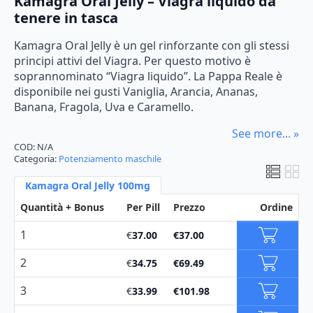
Kamagra Oral Jelly – Viagra liquido da
di
tenere in tasca
prezzo:
Kamagra Oral Jelly è un gel rinforzante con gli stessi
da
principi attivi del Viagra. Per questo motivo è
€37.00
soprannominato “Viagra liquido”. La Pappa Reale è
disponibile nei gusti Vaniglia, Arancia, Ananas,
a
Banana, Fragola, Uva e Caramello.
€194.03
See more... »
COD:
N/A
Categoria:
Potenziamento maschile
Kamagra Oral Jelly 100mg
Quantità + Bonus
Per Pill
Prezzo
Ordine
1
€
37.00
€
37.00
2
€
34.75
€
69.49
3
€
33.99
€
101.98