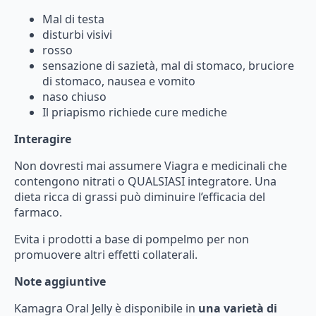
Mal di testa
disturbi visivi
rosso
sensazione
di
sazietà,
mal
di
stomaco,
bruciore
di
stomaco,
nausea
e
vomito
naso
chiuso
Il
priapismo
richiede
cure
mediche
Interagire
Non
dovresti
mai
assumere
Viagra
e
medicinali
che
contengono
nitrati
o
QUALSIASI
integratore.
Una
dieta
ricca
di
grassi
può
diminuire
l’efficacia
del
farmaco.
Evita
i
prodotti
a
base
di
pompelmo
per
non
promuovere
altri
effetti
collaterali.
Note aggiuntive
Kamagra
Oral
Jelly
è
disponibile
in
una
varietà
di