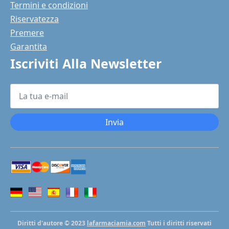
Termini e condizioni
Riservatezza
Premere
Garantita
Iscriviti Alla Newsletter
La
tua
e-
mail
*
Invia
Diritti d'autore © 2023
lafarmaciamia.com
Tutti i diritti riservati