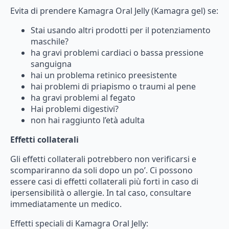
Evita
di
prendere
Kamagra
Oral
Jelly
(Kamagra
gel)
se:
Stai
usando
altri
prodotti
per
il
potenziamento
maschile?
ha
gravi
problemi
cardiaci
o
bassa
pressione
sanguigna
hai
un
problema
retinico
preesistente
hai
problemi
di
priapismo
o
traumi
al
pene
ha
gravi
problemi
al
fegato
Hai
problemi
digestivi?
non
hai
raggiunto
l’età
adulta
Effetti collaterali
Gli
effetti
collaterali
potrebbero
non
verificarsi
e
scompariranno
da
soli
dopo
un
po’.
Ci
possono
essere
casi
di
effetti
collaterali
più
forti
in
caso
di
ipersensibilità
o
allergie.
In
tal
caso,
consultare
immediatamente
un
medico.
Effetti
speciali
di
Kamagra
Oral
Jelly: