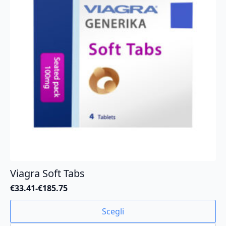
essere
scelte
nella
pagina
del
prodotto
Viagra Soft Tabs
€
33.41
-
€
185.75
Fascia
di
Questo
Scegli
prezzo:
prodotto
da