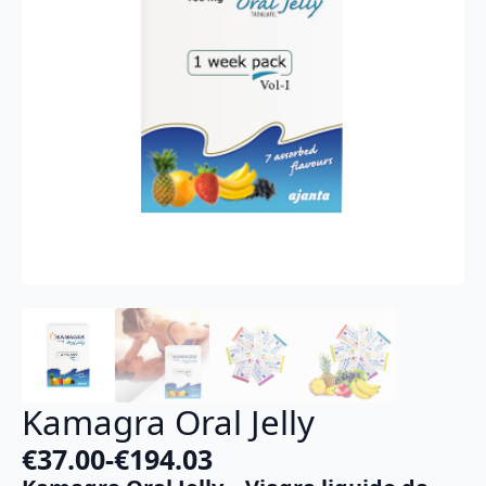
Kamagra Oral Jelly
€
37.00
-
€
194.03
Fascia