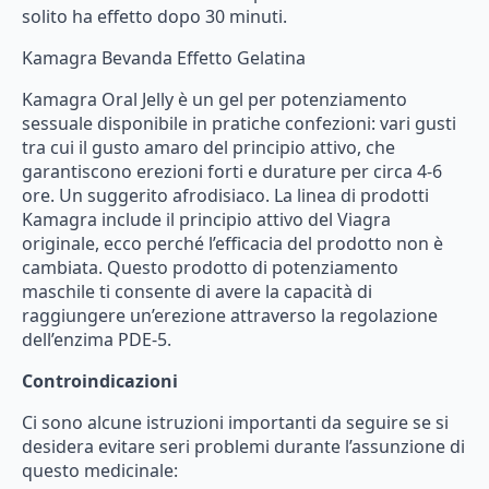
solito
ha
effetto
dopo
30
minuti.
Kamagra
Bevanda
Effetto
Gelatina
Kamagra
Oral
Jelly
è
un
gel
per
potenziamento
sessuale
disponibile
in
pratiche
confezioni:
vari
gusti
tra
cui
il
gusto
amaro
del
principio
attivo,
che
garantiscono
erezioni
forti
e
durature
per
circa
4-6
ore.
Un
suggerito
afrodisiaco.
La
linea
di
prodotti
Kamagra
include
il
principio
attivo
del
Viagra
originale,
ecco
perché
l’efficacia
del
prodotto
non
è
cambiata.
Questo
prodotto
di
potenziamento
maschile
ti
consente
di
avere
la
capacità
di
raggiungere
un’erezione
attraverso
la
regolazione
dell’enzima
PDE-5.
Controindicazioni
Ci
sono
alcune
istruzioni
importanti
da
seguire
se
si
desidera
evitare
seri
problemi
durante
l’assunzione
di
questo
medicinale: