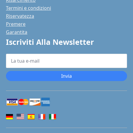
Risarcimento
Termini e condizioni
Riservatezza
Premere
Garantita
Iscriviti Alla Newsletter
La
tua
e-
mail
*
Invia