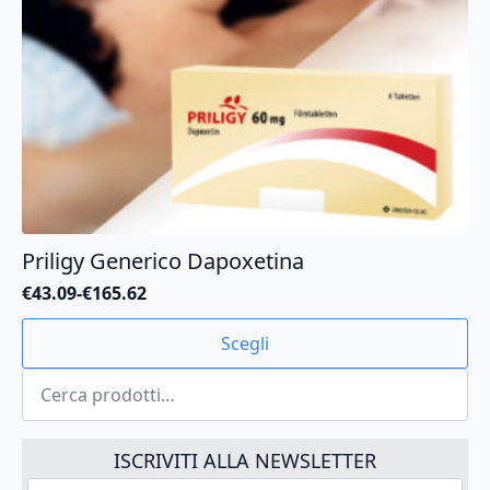
del
prodotto
Priligy Generico Dapoxetina
€
43.09
-
€
165.62
Fascia
di
Questo
Scegli
prezzo:
prodotto
da
Cerca:
ha
€43.09
più
a
varianti.
€165.62
Le
ISCRIVITI ALLA NEWSLETTER
opzioni
La