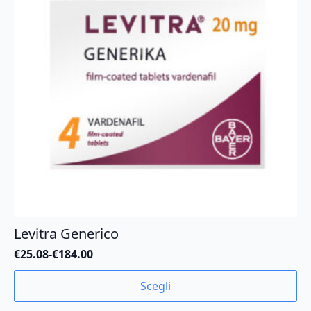
Levitra Generico
€
25.08
-
€
184.00
Fascia
di
Questo
Scegli
prezzo:
prodotto
da
ha