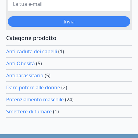
possono
tua
e-
essere
mail
scelte
*
Invia
nella
pagina
del
Categorie prodotto
prodotto
Anti caduta dei capelli
(1)
Anti Obesità
(5)
Antiparassitario
(5)
Dare potere alle donne
(2)
Potenziamento maschile
(24)
Smettere di fumare
(1)