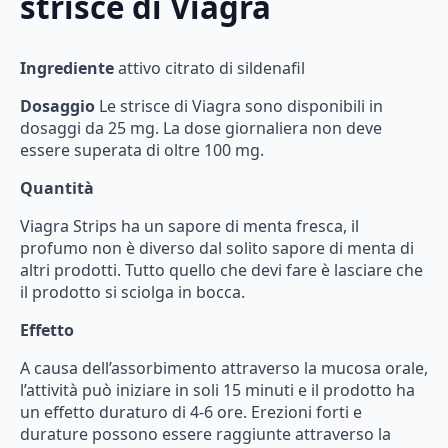
strisce
di
Viagra
Ingrediente
attivo
citrato
di
sildenafil
Dosaggio
Le
strisce
di
Viagra
sono
disponibili
in
dosaggi
da
25
mg.
La
dose
giornaliera
non
deve
essere
superata
di
oltre
100
mg.
Quantità
Viagra
Strips
ha
un
sapore
di
menta
fresca,
il
profumo
non
è
diverso
dal
solito
sapore
di
menta
di
altri
prodotti.
Tutto
quello
che
devi
fare
è
lasciare
che
il
prodotto
si
sciolga
in
bocca.
Effetto
A
causa
dell’assorbimento
attraverso
la
mucosa
orale,
l’attività
può
iniziare
in
soli
15
minuti
e
il
prodotto
ha
un
effetto
duraturo
di
4-6
ore.
Erezioni
forti
e
durature
possono
essere
raggiunte
attraverso
la