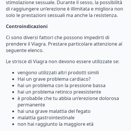
stimolazione
sessuale.
Durante
il
sesso,
la
possibilità
di
raggiungere
un’erezione
è
illimitata
e
migliora
non
solo
le
prestazioni
sessuali
ma
anche
la
resistenza.
Controindicazioni
Ci
sono
diversi
fattori
che
possono
impedirti
di
prendere
il
Viagra.
Prestare
particolare
attenzione
al
seguente
elenco.
Le
strisce
di
Viagra
non
devono
essere
utilizzate
se:
vengono
utilizzati
altri
prodotti
simili
Hai
un
grave
problema
cardiaco?
hai
un
problema
con
la
pressione
bassa
hai
un
problema
retinico
preesistente
è
probabile
che
tu
abbia
un’erezione
dolorosa
permanente
hai
una
grave
malattia
del
fegato
malattia
gastrointestinale
non
hai
raggiunto
la
maggiore
età