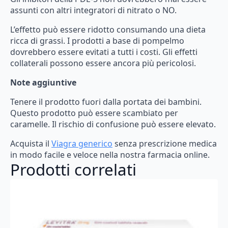
assunti
con
altri
integratori
di
nitrato
o
NO.
L’effetto
può
essere
ridotto
consumando
una
dieta
ricca
di
grassi.
I
prodotti
a
base
di
pompelmo
dovrebbero
essere
evitati
a
tutti
i
costi.
Gli
effetti
collaterali
possono
essere
ancora
più
pericolosi.
Note aggiuntive
Tenere
il
prodotto
fuori
dalla
portata
dei
bambini.
Questo
prodotto
può
essere
scambiato
per
caramelle.
Il
rischio
di
confusione
può
essere
elevato.
Acquista
il
Viagra
generico
senza
prescrizione
medica
in
modo
facile
e
veloce
nella
nostra
farmacia
online.
Prodotti correlati