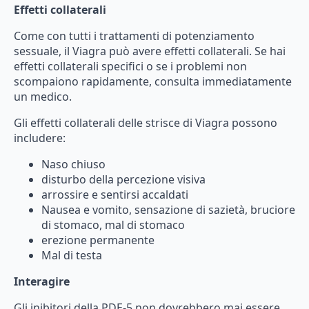
Effetti collaterali
Come
con
tutti
i
trattamenti
di
potenziamento
sessuale,
il
Viagra
può
avere
effetti
collaterali.
Se
hai
effetti
collaterali
specifici
o
se
i
problemi
non
scompaiono
rapidamente,
consulta
immediatamente
un
medico.
Gli
effetti
collaterali
delle
strisce
di
Viagra
possono
includere:
Naso
chiuso
disturbo
della
percezione
visiva
arrossire
e
sentirsi
accaldati
Nausea
e
vomito,
sensazione
di
sazietà,
bruciore
di
stomaco,
mal
di
stomaco
erezione
permanente
Mal di testa
Interagire
Gli
inibitori
della
PDE-5
non
dovrebbero
mai
essere