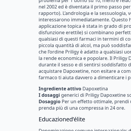
problema
per
1
uomo
su
10,
mentre
l’eia
nel
2002
ed
è
diventata
il
primo
passo
per
rapporto).
L’andrologia
e
la
sessuologia,
v
interessarono
immediatamente.
Questo
applicazione
topica
è
stata
in
grado
di
pr
disfunzione
erettile)
si
combinano
perfet
qualsiasi
di
questi
farmaci
in
termini
di
co
piccola
quantità
di
alcol,
ma
può
soddisfa
che
l’ordine
Priligy
è
adatto
a
qualsiasi
uo
la
rende
economica
e
popolare.
Il
Priligy
D
durante
il
sesso
e
di
sentirsi
soddisfatto
d
acquistare
Dapoxetine,
non
esitare
a
com
farmaco
ti
aiuta
davvero
a
dimenticare
i
p
Ingrediente
attivo
Dapoxetina
I
dosaggi
generici
di
Priligy
Dapoxetine
s
Dosaggio
Per
un
effetto
ottimale,
prendi
prenda
più
di
una
compressa
in
24
ore.
Educazione
d’élite
Denominazione
comune
internazionale:
d