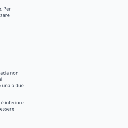
.
Per
zzare
cacia
non
i
o
una
o
due
è
inferiore
essere