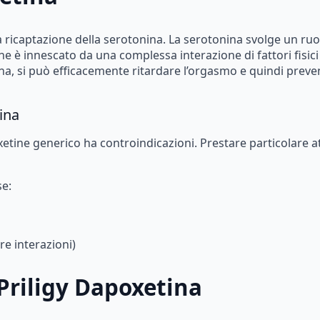
a
ricaptazione
della
serotonina.
La
serotonina
svolge
un
ruo
he
è
innescato
da
una
complessa
interazione
di
fattori
fisici
na,
si
può
efficacemente
ritardare
l’orgasmo
e
quindi
preve
ina
etine
generico
ha
controindicazioni.
Prestare
particolare
a
se:
re
interazioni)
Priligy
Dapoxetina