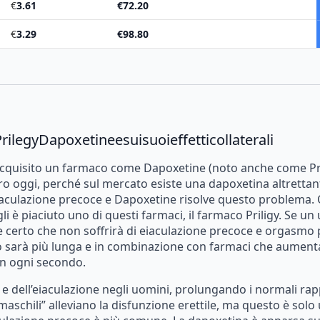
€
3.61
€
72.20
€
3.29
€
98.80
rilegy
Dapoxetine
e
sui
suoi
effetti
collaterali
cquisito
un
farmaco
come
Dapoxetine
(noto
anche
come
Pr
ro
oggi,
perché
sul
mercato
esiste
una
dapoxetina
altretta
aculazione
precoce
e
Dapoxetine
risolve
questo
problema.
gli
è
piaciuto
uno
di
questi
farmaci,
il
farmaco
Priligy.
Se
un
e
certo
che
non
soffrirà
di
eiaculazione
precoce
e
orgasmo
o
sarà
più
lunga
e
in
combinazione
con
farmaci
che
aument
in
ogni
secondo.
e
dell’eiaculazione
negli
uomini,
prolungando
i
normali
rap
maschili”
alleviano
la
disfunzione
erettile,
ma
questo
è
solo