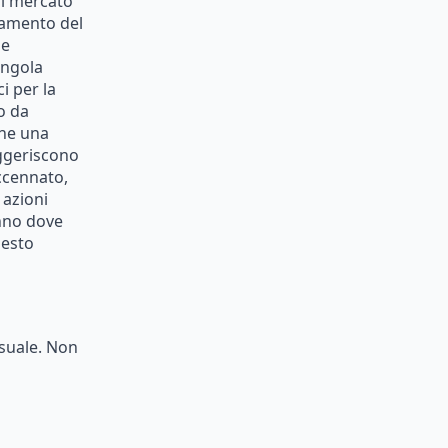
l
mercato
gamento
del
ne
ingola
ci
per
la
o
da
ne
una
ggeriscono
ccennato,
azioni
nno
dove
esto
suale.
Non