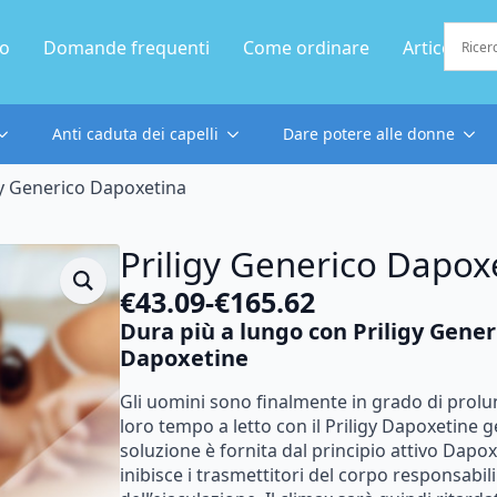
mo
Domande frequenti
Come ordinare
Articolo
Anti caduta dei capelli
Dare potere alle donne
gy Generico Dapoxetina
Priligy Generico Dapox
€
43.09
-
€
165.62
Fascia
Dura più a lungo con Priligy Gener
di
Dapoxetine
prezzo:
Gli uomini sono finalmente in grado di prolu
da
loro tempo a letto con il Priligy Dapoxetine g
€43.09
soluzione è fornita dal principio attivo Dapox
inibisce i trasmettitori del corpo responsabili
a