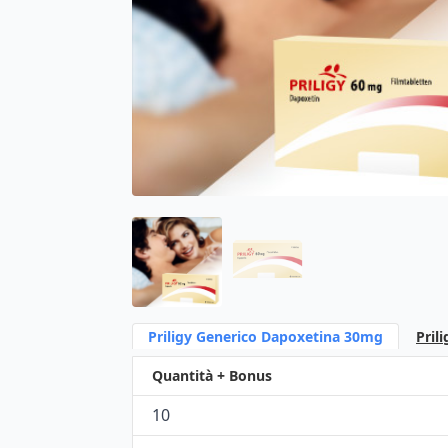
Priligy Generico Dapoxetina 30mg
Pril
Quantità + Bonus
10