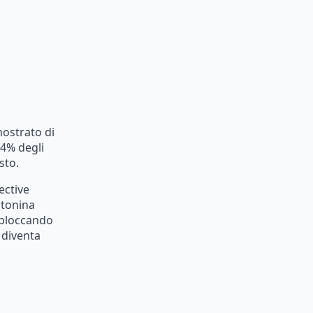
mostrato
di
34%
degli
sto.
ective
otonina
bloccando
diventa