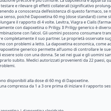
culazione
precoce
è
più
comune.
La
dapoxetina
è
apparsa
su
testare
e
rilevare
gli
effetti
collaterali
(significativo
prolun
enendo
a
conoscenza
dell’esistenza
di
questo
farmaco,
se
ha
senso,
poiché
Dapoxetina
60
mg
(dose
standard)
come
s
olungare
il
rapporto
di
4
volte.
Levitra,
Viagra
e
Cialis
(farma
tamente
con
dapoxetina
o
Priligy.
Il
Priligy
generico
è
divers
mbinazione
con
l’alcol.
Gli
uomini
possono
consumare
tran
re
completamente
il
suo
partner.
Le
proprietà
osservate
su
mo
con
problemi
a
letto.
La
dapoxetina
economica,
come
a
apoxetine
generico
permette
all’uomo
di
controllare
le
sue
i
essere
solo
con
una
donna.
Se
sei
nei
guai
e
gli
uomini
sa
prarlo
subito.
Medici
autorizzati
provenienti
da
22
paesi,
qu
roblemi.
ono
disponibili
alla
dose
di
60
mg
di
Dapoxetine.
una
compressa
da
1
a
3
ore
prima
di
iniziare
il
rapporto
ses
apoxetina
|
dapoxetina
cloridrato