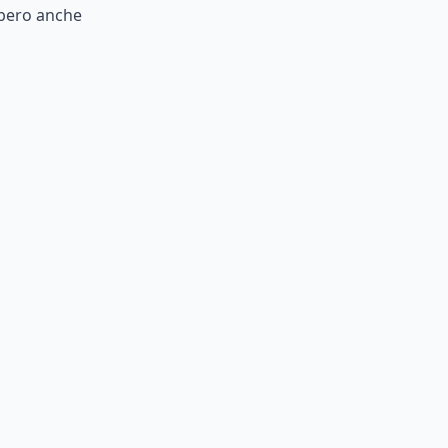
bero
anche