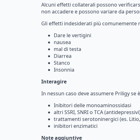
Alcuni
effetti
collaterali
possono
verificars
non
accadere
e
possono
variare
da
perso
Gli
effetti
indesiderati
più
comunemente
Dare
le
vertigini
nausea
mal
di
testa
Diarrea
Stanco
Insonnia
Interagire
In
nessun
caso
deve
assumere
Priligy
se
Inibitori
delle
monoaminossidasi
altri SSRI, SNRI o TCA (antidepressivi
trattamenti
serotoninergici
(es.
Litio
inibitori
enzimatici
Note aggiuntive