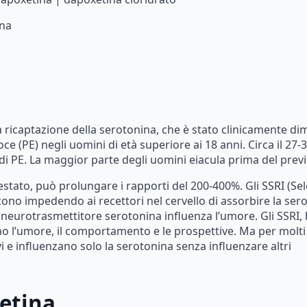
na
a
ricaptazione
della
serotonina,
che
è
stato
clinicamente
di
oce
(PE)
negli
uomini
di
età
superiore
ai
18
anni.
Circa
il
27-
di
PE.
La
maggior
parte
degli
uomini
eiacula
prima
del
previ
estato,
può
prolungare
i
rapporti
del
200-400%.
Gli
SSRI
(Sel
cono
impedendo
ai
recettori
nel
cervello
di
assorbire
la
ser
neurotrasmettitore
serotonina
influenza
l’umore.
Gli
SSRI,
no
l’umore,
il
comportamento
e
le
prospettive.
Ma
per
molti
i
e
influenzano
solo
la
serotonina
senza
influenzare
altri
etina