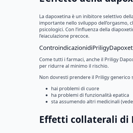
La
dapoxetina
è
un
inibitore
selettivo
dell
importante
nello
sviluppo
dell’orgasmo,
c
psicologici.
Con
l’influenza
della
diapoxeti
l’eiaculazione
precoce.
Controindicazioni
di
Priligy
Dapoxet
Come
tutti
i
farmaci,
anche
il
Priligy
Dapox
per
ridurre
al
minimo
il
rischio.
Non
dovresti
prendere
il
Priligy
generico
hai
problemi
di
cuore
ha
problemi
di
funzionalità
epatica
sta
assumendo
altri
medicinali
(vede
Effetti
collaterali
di