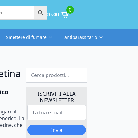
0
€
0.00
Smettere di fumare
antiparassitario
Cerca:
etina
ico
ISCRIVITI ALLA
NEWSLETTER
La
ngare il
tua
e-
enerico. La
mail
etine, che
*
Invia