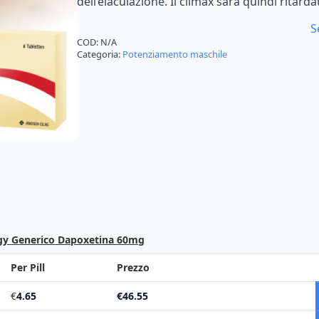
dell’eiaculazione. Il climax sarà quindi ritarda
€165.62
S
COD:
N/A
Categoria:
Potenziamento maschile
igy Generico Dapoxetina 60mg
Per Pill
Prezzo
€
4.65
€
46.55