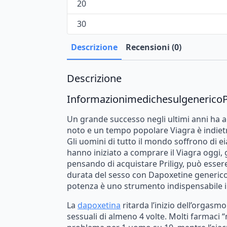
20
30
Descrizione
Recensioni (0)
Descrizione
Informazioni
mediche
sul
generico
P
Un
grande
successo
negli
ultimi
anni
ha
a
noto
e
un
tempo
popolare
Viagra
è
indiet
Gli
uomini
di
tutto
il
mondo
soffrono
di
ei
hanno
iniziato
a
comprare
il
Viagra
oggi,
pensando
di
acquistare
Priligy,
può
esser
durata
del
sesso
con
Dapoxetine
generic
potenza
è
uno
strumento
indispensabile
La
dapoxetina
ritarda
l’inizio
dell’orgasmo
sessuali
di
almeno
4
volte.
Molti
farmaci
“