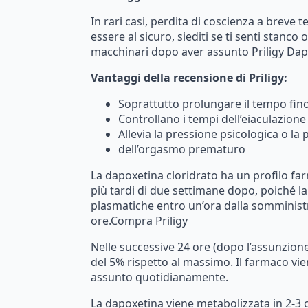
In
rari
casi,
perdita
di
coscienza
a
breve
t
essere
al
sicuro,
siediti
se
ti
senti
stanco
o
macchinari
dopo
aver
assunto
Priligy
Dap
Vantaggi
della
recensione
di
Priligy:
Soprattutto
prolungare
il
tempo
fin
Controllano
i
tempi
dell’eiaculazione
Allevia
la
pressione
psicologica
o
la
dell’orgasmo
prematuro
La
dapoxetina
cloridrato
ha
un
profilo
far
più
tardi
di
due
settimane
dopo,
poiché
la
plasmatiche
entro
un’ora
dalla
somminist
ore.Compra Priligy
Nelle
successive
24
ore
(dopo
l’assunzion
del
5%
rispetto
al
massimo.
Il
farmaco
vie
assunto
quotidianamente.
La
dapoxetina
viene
metabolizzata
in
2-3