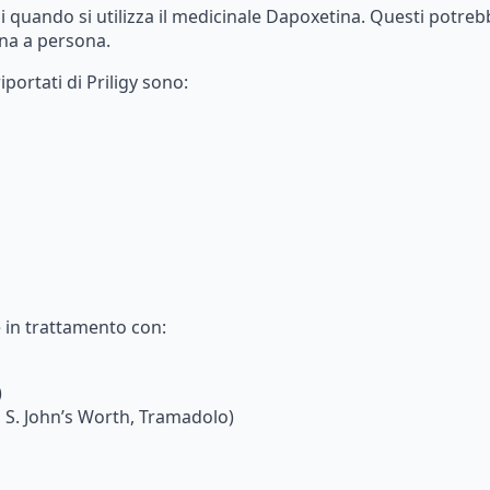
i
quando
si
utilizza
il
medicinale
Dapoxetina.
Questi
potreb
na
a
persona.
riportati
di
Priligy
sono:
è
in
trattamento
con:
)
,
S.
John’s
Worth,
Tramadolo)