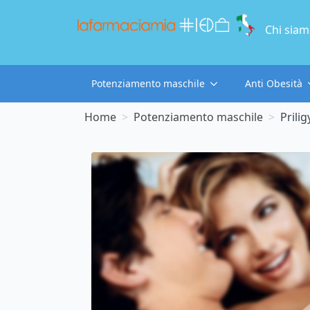
Chi sia
Potenziamento maschile
Anti Obesità
Home
Potenziamento maschile
Prili