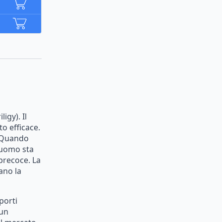
iligy).
Il
nto
efficace.
Quando
uomo
sta
precoce.
La
ano
la
porti
un