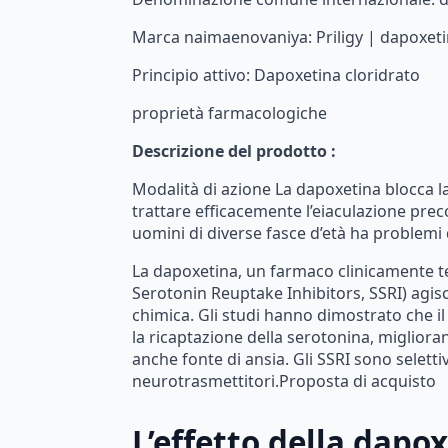
Marca
naimaenovaniya:
Priligy
|
dapoxeti
Principio attivo: Dapoxetina cloridrato
proprietà farmacologiche
Descrizione del prodotto :
Modalità
di
azione
La
dapoxetina
blocca
l
trattare
efficacemente
l’eiaculazione
prec
uomini
di
diverse
fasce
d’età
ha
problemi
La
dapoxetina,
un
farmaco
clinicamente
t
Serotonin
Reuptake
Inhibitors,
SSRI)
agis
chimica.
Gli
studi
hanno
dimostrato
che
il
la
ricaptazione
della
serotonina,
migliora
anche
fonte
di
ansia.
Gli
SSRI
sono
selettiv
neurotrasmettitori.Proposta di acquisto
L’effetto
della
dapox