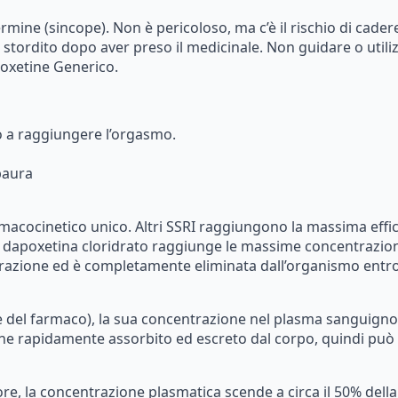
ermine
(sincope).
Non
è
pericoloso,
ma
c’è
il
rischio
di
cadere
stordito
dopo
aver
preso
il
medicinale.
Non
guidare
o
utili
oxetine
Generico.
o
a
raggiungere
l’orgasmo.
paura
macocinetico
unico.
Altri
SSRI
raggiungono
la
massima
effi
dapoxetina
cloridrato
raggiunge
le
massime
concentrazion
razione
ed
è
completamente
eliminata
dall’organismo
entr
e
del
farmaco),
la
sua
concentrazione
nel
plasma
sanguigno
ne
rapidamente
assorbito
ed
escreto
dal
corpo,
quindi
può
ore,
la
concentrazione
plasmatica
scende
a
circa
il
50%
della