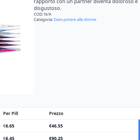
rapporto
con
un
partner
diventa
doloroso
e
€171.95
disgustoso.
COD:
N/A
Categoria:
Dare potere alle donne
Per Pill
Prezzo
€
6.65
€
46.55
€
6.45
€
90.25