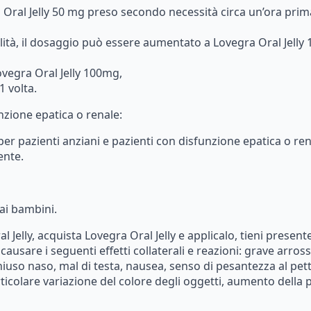
a
Oral
Jelly
50
mg
preso
secondo
necessità
circa
un’ora
prim
lità,
il
dosaggio
può
essere
aumentato
a
Lovegra
Oral
Jelly
ovegra
Oral
Jelly
100mg,
1
volta.
nzione epatica o renale:
per
pazienti
anziani
e
pazienti
con
disfunzione
epatica
o
ren
ente.
ai
bambini.
al
Jelly,
acquista
Lovegra
Oral
Jelly
e
applicalo,
tieni
present
causare
i
seguenti
effetti
collaterali
e
reazioni:
grave
arros
hiuso
naso,
mal
di
testa,
nausea,
senso
di
pesantezza
al
pett
ticolare
variazione
del
colore
degli
oggetti,
aumento
della