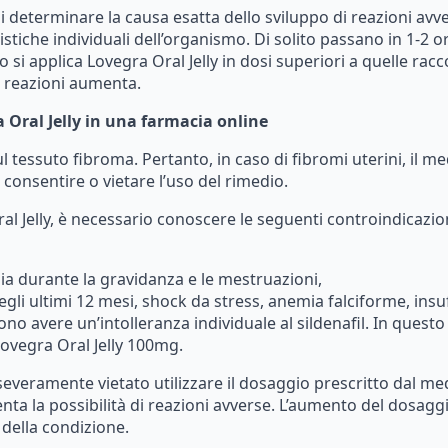
i
determinare
la
causa
esatta
dello
sviluppo
di
reazioni
avve
istiche
individuali
dell’organismo.
Di
solito
passano
in
1-2
or
o
si
applica
Lovegra
Oral
Jelly
in
dosi
superiori
a
quelle
racc
reazioni
aumenta.
a
Oral
Jelly
in
una
farmacia
online
ul
tessuto
fibroma.
Pertanto,
in
caso
di
fibromi
uterini,
il
me
consentire
o
vietare
l’uso
del
rimedio.
ral
Jelly,
è
necessario
conoscere
le
seguenti
controindicazio
lia
durante
la
gravidanza
e
le
mestruazioni,
egli
ultimi
12
mesi,
shock
da
stress,
anemia
falciforme,
insu
ono
avere
un’intolleranza
individuale
al
sildenafil.
In
questo
Lovegra
Oral
Jelly
100mg.
severamente
vietato
utilizzare
il
dosaggio
prescritto
dal
med
nta
la
possibilità
di
reazioni
avverse.
L’aumento
del
dosagg
della
condizione.