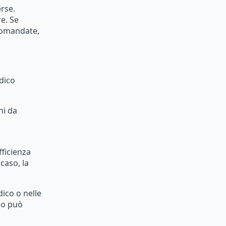
rse.
e.
Se
omandate,
dico
ni
da
fficienza
caso,
la
ico
o
nelle
io
può