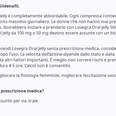
Sildenafil.
Jelly
è
completamente
abbordabile.
Ogni
compressa
contie
orto
massimo
giornaliero.
Le
donne
che
non
hanno
mai
pr
,
dovrebbero
iniziare
a
prenderlo
con
Lovegra
Oral
Jelly
50
l
Jelly
da
100
mg
o
50
mg
devono
essere
assunte
con
un
bi
prendi
Lovegra
Oral
Jelly
senza
prescrizione
medica,
consid
dopo
l’uso.
La
velocità
dell’azione
dipende
dallo
stato
e
dalla
da
altri
fattori
importanti.
È
meglio
non
correre
rischi
e
pre
dura
4-5
ore.
L’alcol
non
è
consentito.
gliorare
la
fisiologia
femminile,
migliorare
l’eccitazione
sess
prescrizione
medica?
ssunto
per
via
orale.