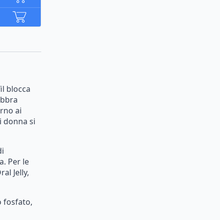
il
blocca
abbra
orno
ai
i
donna
si
di
a.
Per
le
ral
Jelly,
o
fosfato,