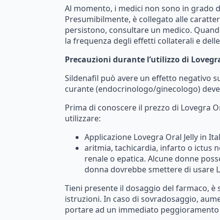
Al
momento,
i
medici
non
sono
in
grado
d
Presumibilmente,
è
collegato
alle
caratter
persistono,
consultare
un
medico.
Quand
la
frequenza
degli
effetti
collaterali
e
delle
Precauzioni
durante
l’utilizzo
di
Lovegr
Sildenafil
può
avere
un
effetto
negativo
s
curante
(endocrinologo/ginecologo)
deve
Prima
di
conoscere
il
prezzo
di
Lovegra
O
utilizzare:
Applicazione
Lovegra
Oral
Jelly
in
Ita
aritmia,
tachicardia,
infarto
o
ictus
n
renale
o
epatica.
Alcune
donne
poss
donna
dovrebbe
smettere
di
usare
Tieni
presente
il
dosaggio
del
farmaco,
è
istruzioni.
In
caso
di
sovradosaggio,
aume
portare
ad
un
immediato
peggioramento