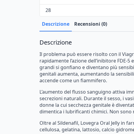
28
Descrizione
Recensioni (0)
Descrizione
Il
problema
può
essere
risolto
con
il
Viag
rapidamente
l’azione
dell’inibitore
FDE-5
e
grandi
si
gonfiano
e
diventano
più
sensibil
genitali
aumenta,
aumentando
la
sensibil
accende
come
un
fiammifero.
L’aumento
del
flusso
sanguigno
attiva
im
secrezioni
naturali.
Durante
il
sesso,
i
vasi
donne
la
cui
secchezza
genitale
è
diventa
dimentica
i
lubrificanti
chimici.
Non
sono
Oltre
al
Sildenafil,
Lovegra
Oral
Jelly
in
far
cellulosa,
gelatina,
lattosio,
calcio
gidrome