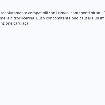
assolutamente
compatibili
con
i
rimedi
contenenti
nitrati.
ome
la
nitroglicerina.
L’uso
concomitante
può
causare
un
im
unzione
cardiaca.