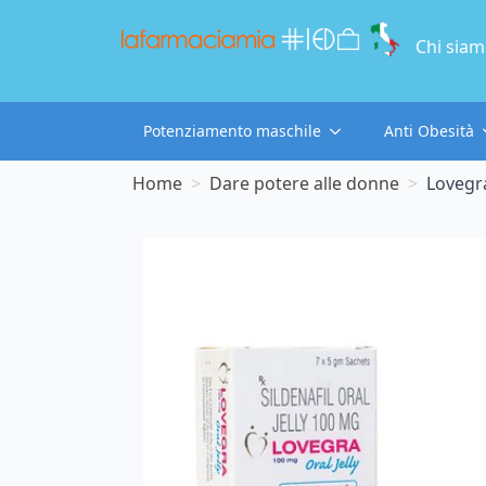
Chi sia
Potenziamento maschile
Anti Obesità
Home
Dare potere alle donne
Lovegra