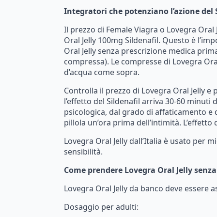
Integratori
che
potenziano
l’azione
del
Il
prezzo
di
Female
Viagra
o
Lovegra
Oral
Oral
Jelly
100mg
Sildenafil.
Questo
è
l’imp
Oral
Jelly
senza
prescrizione
medica
prima
compressa).
Le
compresse
di
Lovegra
Ora
d’acqua
come
sopra.
Controlla
il
prezzo
di
Lovegra
Oral
Jelly
e
l’effetto
del
Sildenafil
arriva
30-60
minuti
psicologica,
dal
grado
di
affaticamento
e
pillola
un’ora
prima
dell’intimità.
L’effetto
Lovegra
Oral
Jelly
dall’Italia
è
usato
per
mi
sensibilità.
Come
prendere
Lovegra
Oral
Jelly
senza
Lovegra
Oral
Jelly
da
banco
deve
essere
a
Dosaggio
per
adulti: