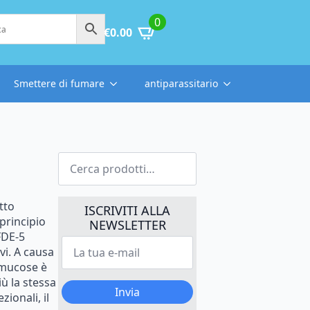
0
€
0.00
Smettere di fumare
antiparassitario
Cerca:
tto
ISCRIVITI ALLA
principio
NEWSLETTER
FDE-5
La
vi.
A
causa
tua
e-
mucose
è
mail
iù
la
stessa
*
Invia
ezionali,
il