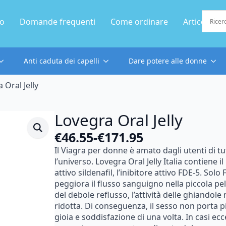
mo
Domande frequenti
Come ordinare
Articolo
Anti caduta dei capelli
Dare potere alle donne
 Oral Jelly
Lovegra Oral Jelly
€
46.55
-
€
171.95
Fascia
Il
Viagra
per
donne
è
amato
dagli
utenti
di
tu
di
l’universo.
Lovegra
Oral
Jelly
Italia
contiene
il
prezzo:
attivo
sildenafil,
l’inibitore
attivo
FDE-5.
Solo
peggiora
il
flusso
sanguigno
nella
piccola
pel
da
del
debole
reflusso,
l’attività
delle
ghiandole
€46.55
ridotta.
Di
conseguenza,
il
sesso
non
porta
p
a
gioia
e
soddisfazione
di
una
volta.
In
casi
ecc