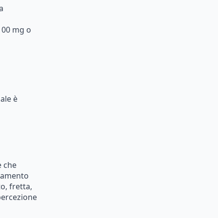
a
100
mg
o
ale
è
e
che
samento
o,
fretta,
percezione