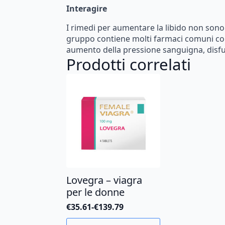
Interagire
I
rimedi
per
aumentare
la
libido
non
sono
gruppo
contiene
molti
farmaci
comuni
c
aumento
della
pressione
sanguigna,
disf
Prodotti correlati
Lovegra – viagra
per le donne
€
35.61
-
€
139.79
Fascia
di
Questo