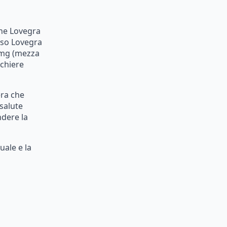
ne
Lovegra
eso
Lovegra
mg
(mezza
cchiere
era
che
salute
ndere
la
uale
e
la