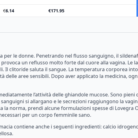
€
6.14
€
171.95
ra
per
le
donne.
Penetrando
nel
flusso
sanguigno,
il
sildenaf
provoca
un
reflusso
molto
forte
dal
cuore
alla
vagina.
Le
l
i.
Il
clitoride
saluta
il
sangue.
La
temperatura
corporea
int
ità
delle
aree
sensibili.
Dopo
aver
applicato
la
medicina,
ogn
mediatamente
l’attività
delle
ghiandole
mucose.
Sono
pieni
sanguigni
si
allargano
e
le
secrezioni
raggiungono
la
vagin
ta
la
norma,
prendi
alcune
formulazioni
spesse
di
Lovegra
O
necessari
per
un
corpo
femminile
sano.
macia
contiene
anche
i
seguenti
ingredienti:
calcio
idrogen
llosa.