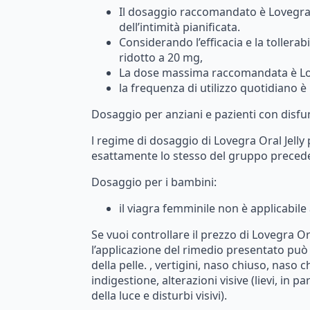
Il
dosaggio
raccomandato
è
Lovegr
dell’intimità
pianificata.
Considerando
l’efficacia
e
la
tollerabi
ridotto
a
20
mg,
La
dose
massima
raccomandata
è
L
la
frequenza
di
utilizzo
quotidiano
è
Dosaggio per anziani e pazienti con disfu
l
regime
di
dosaggio
di
Lovegra
Oral
Jelly
esattamente
lo
stesso
del
gruppo
preced
Dosaggio per i bambini:
il
viagra
femminile
non
è
applicabile
Se
vuoi
controllare
il
prezzo
di
Lovegra
Or
l’applicazione
del
rimedio
presentato
può
della
pelle.
,
vertigini,
naso
chiuso,
naso
c
indigestione,
alterazioni
visive
(lievi,
in
par
della
luce
e
disturbi
visivi).