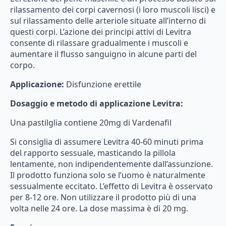
rilassamento
dei
corpi
cavernosi
(i
loro
muscoli
lisci)
e
sul
rilassamento
delle
arteriole
situate
all’interno
di
questi
corpi.
L’azione
dei
principi
attivi
di
Levitra
consente
di
rilassare
gradualmente
i
muscoli
e
aumentare
il
flusso
sanguigno
in
alcune
parti
del
corpo.
Applicazione:
Disfunzione erettile
Dosaggio
e
metodo
di
applicazione
Levitra:
Una pastilglia contiene 20mg di Vardenafil
Si
consiglia
di
assumere
Levitra
40-60
minuti
prima
del
rapporto
sessuale,
masticando
la
pillola
lentamente,
non
indipendentemente
dall’assunzione.
Il
prodotto
funziona
solo
se
l’uomo
è
naturalmente
sessualmente
eccitato.
L’effetto
di
Levitra
è
osservato
per
8-12
ore.
Non
utilizzare
il
prodotto
più
di
una
volta
nelle
24
ore.
La
dose
massima
è
di
20
mg.