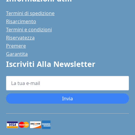
Termini di spedizione
Risarcimento
Termini e condizioni
Riservatezza
Premere
Garantita
Iscriviti Alla Newsletter
La
tua
e-
mail
*
Invia