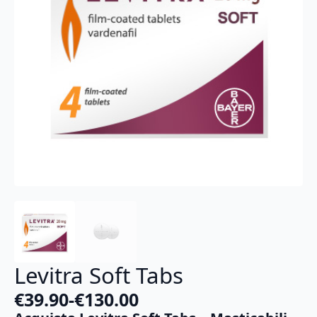
Levitra Soft Tabs
€
39.90
-
€
130.00
Fascia