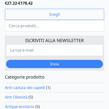
€
27.22
-
€
178.42
Fascia
di
Questo
Scegli
prezzo:
prodotto
da
Cerca:
ha
€27.22
più
a
varianti.
€178.42
Le
ISCRIVITI ALLA NEWSLETTER
opzioni
La
possono
tua
e-
essere
mail
scelte
*
Invia
nella
pagina
del
Categorie prodotto
prodotto
Anti caduta dei capelli
(1)
Anti Obesità
(5)
Antiparassitario
(5)