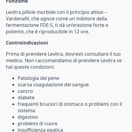
Funzione
Levitra
pillole
morbide
con
il
principio
attivo
–
Vardenafil,
che
agisce
come
un
inibitore
della
fermentazione
FDE-5,
ti
dà
un’erezione
forte
e
potente,
che
è
riproducibile
in
12
ore.
Controindicazioni
Prima
di
prendere
Levitra,
dovresti
consultare
il
tuo
medico.
Non
raccomandiamo
di
prendere
Levitra
se
hai
queste
condizioni:
Patologia
del
pene
scarsa
coagulazione
del
sangue
cancro
diabete
frequenti
bruciori
di
stomaco
o
problemi
con
il
sistema
digestivo
problemi
di
cuore
insufficienza
epatica