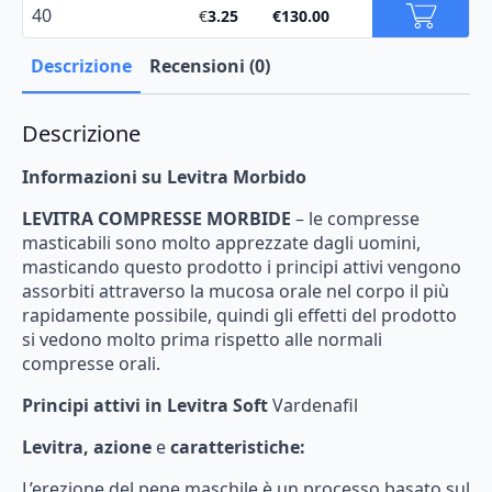
40
€
3.25
€
130.00
Descrizione
Recensioni (0)
Descrizione
Informazioni
su
Levitra
Morbido
LEVITRA
COMPRESSE
MORBIDE
–
le
compresse
masticabili
sono
molto
apprezzate
dagli
uomini,
masticando
questo
prodotto
i
principi
attivi
vengono
assorbiti
attraverso
la
mucosa
orale
nel
corpo
il
più
rapidamente
possibile,
quindi
gli
effetti
del
prodotto
si
vedono
molto
prima
rispetto
alle
normali
compresse
orali.
Principi
attivi
in
​​Levitra
Soft
Vardenafil
Levitra,
azione
e
caratteristiche:
L’erezione
del
pene
maschile
è
un
processo
basato
sul