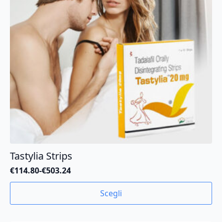
scelte
nella
pagina
del
prodotto
Tastylia Strips
€
114.80
-
€
503.24
Fascia
di
Questo
Scegli
prezzo:
prodotto
da
ha
€114.80
più
a