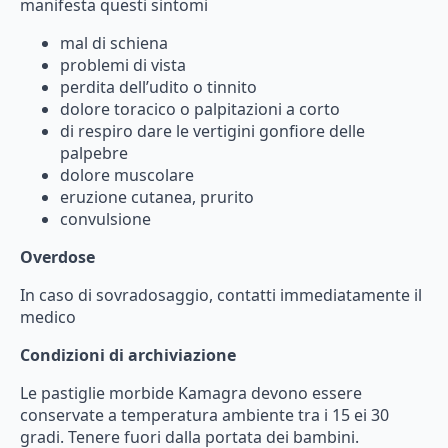
manifesta
questi
sintomi
mal
di
schiena
problemi
di
vista
perdita
dell’udito
o
tinnito
dolore
toracico
o
palpitazioni
a
corto
di
respiro
dare
le
vertigini
gonfiore
delle
palpebre
dolore
muscolare
eruzione
cutanea,
prurito
convulsione
Overdose
In
caso
di
sovradosaggio,
contatti
immediatamente
il
medico
Condizioni di
archiviazione
Le
pastiglie
morbide
Kamagra
devono
essere
conservate
a
temperatura
ambiente
tra
i
15
ei
30
gradi.
Tenere
fuori
dalla
portata
dei
bambini.