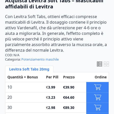
Acquista Levitra Soft Tabs – Masticabili
di
affidabili di Levitra
prezzo:
Con Levitra Soft Tabs, ottieni efficaci compresse
da
masticabili di Levitra. Il dosaggio contiene il principio
€39.90
attivo Vardenafil, che dà un’erezione per 4-6 ore o
aiuta a migliorarla. In generale, l’effetto completo è
a
più veloce perché il principio attivo viene
€130.00
parzialmente assorbito attraverso la mucosa orale, a
differenza del normale Levitra.
COD:
N/A
Categoria:
Potenziamento maschile
Levitra Soft Tabs 20mg
Quantità + Bonus
Per Pill
Prezzo
Ordine
10
€
3.99
€
39.90
20
€
3.23
€
64.60
30
€
2.98
€
89.30