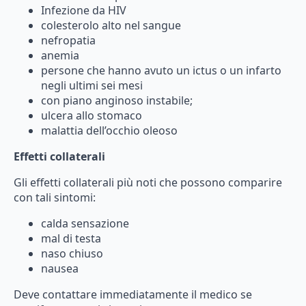
Infezione da
HIV
colesterolo
alto
nel
sangue
nefropatia
anemia
persone
che
hanno
avuto
un
ictus
o
un
infarto
negli
ultimi
sei
mesi
con
piano
anginoso
instabile;
ulcera
allo
stomaco
malattia
dell’occhio
oleoso
Effetti collaterali
Gli
effetti
collaterali
più
noti
che
possono
comparire
con
tali
sintomi:
calda sensazione
mal di testa
naso
chiuso
nausea
Deve
contattare
immediatamente
il
medico
se