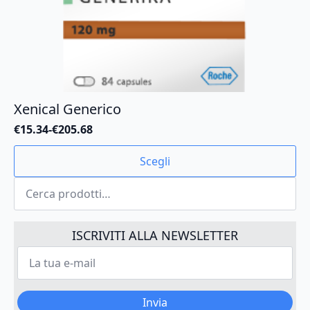
Xenical Generico
€
15.34
-
€
205.68
Fascia
di
Questo
Scegli
prezzo:
prodotto
da
Cerca:
ha
€15.34
più
a
varianti.
€205.68
Le
ISCRIVITI ALLA NEWSLETTER
opzioni
La
possono
tua
e-
essere
mail
scelte
*
Invia
nella