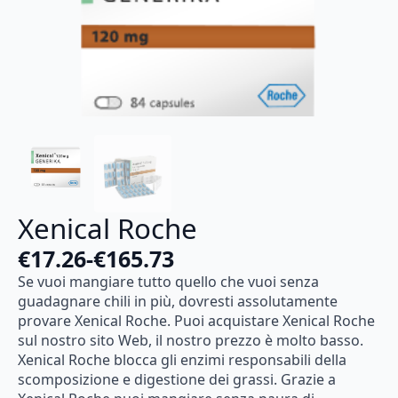
Xenical Roche
€
17.26
-
€
165.73
Fascia
Se
vuoi
mangiare
tutto
quello
che
vuoi
senza
di
guadagnare
chili
in
più,
dovresti
assolutamente
prezzo:
provare
Xenical
Roche.
Puoi
acquistare
Xenical
Roche
sul
nostro
sito
Web,
il
nostro
prezzo
è
molto
basso.
da
Xenical
Roche
blocca
gli
enzimi
responsabili
della
€17.26
scomposizione
e
digestione
dei
grassi.
Grazie
a