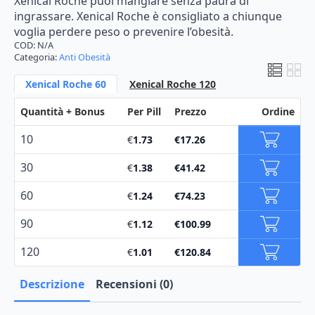
a
Xenical
Roche
puoi
mangiare
senza
paura
di
ingrassare.
Xenical
Roche
è
consigliato
a
chiunque
€165.73
voglia
perdere
peso
o
prevenire
l’obesità.
COD:
N/A
Categoria:
Anti Obesità
Xenical Roche 60
Xenical Roche 120
Quantità + Bonus
Per Pill
Prezzo
Ordine
10
€
1.73
€
17.26
30
€
1.38
€
41.42
60
€
1.24
€
74.23
90
€
1.12
€
100.99
120
€
1.01
€
120.84
Descrizione
Recensioni (0)