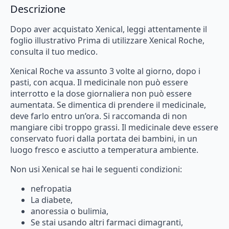
Descrizione
Dopo
aver
acquistato
Xenical,
leggi
attentamente
il
foglio
illustrativo
Prima
di
utilizzare
Xenical
Roche,
consulta
il
tuo
medico.
Xenical
Roche
va
assunto
3
volte
al
giorno,
dopo
i
pasti,
con
acqua.
Il
medicinale
non
può
essere
interrotto
e
la
dose
giornaliera
non
può
essere
aumentata.
Se
dimentica
di
prendere
il
medicinale,
deve
farlo
entro
un’ora.
Si
raccomanda
di
non
mangiare
cibi
troppo
grassi.
Il
medicinale
deve
essere
conservato
fuori
dalla
portata
dei
bambini,
in
un
luogo
fresco
e
asciutto
a
temperatura
ambiente.
Non
usi
Xenical
se
hai
le
seguenti
condizioni:
nefropatia
La diabete,
anoressia
o
bulimia,
Se
stai
usando
altri
farmaci
dimagranti,