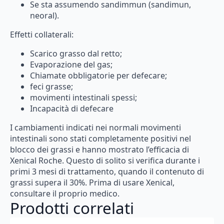
Se
sta
assumendo
sandimmun
(sandimun,
neoral).
Effetti collaterali:
Scarico
grasso
dal
retto;
Evaporazione
del
gas;
Chiamate
obbligatorie
per
defecare;
feci
grasse
;
movimenti
intestinali
spessi;
Incapacità
di
defecare
I
cambiamenti
indicati
nei
normali
movimenti
intestinali
sono
stati
completamente
positivi
nel
blocco
dei
grassi
e
hanno
mostrato
l’efficacia
di
Xenical
Roche.
Questo
di
solito
si
verifica
durante
i
primi
3
mesi
di
trattamento,
quando
il
contenuto
di
grassi
supera
il
30%.
Prima
di
usare
Xenical,
consultare
il
proprio
medico.
Prodotti correlati