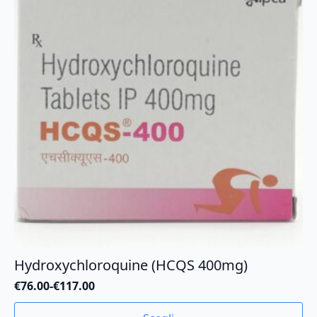
opzioni
possono
essere
scelte
nella
pagina
del
prodotto
Hydroxychloroquine (HCQS 400mg)
€
76.00
-
€
117.00
Fascia
di
Questo