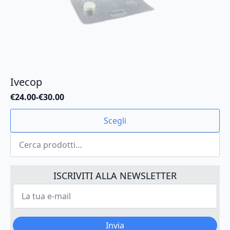
Ivecop
€
24.00
-
€
30.00
Fascia
di
Questo
Scegli
prezzo:
prodotto
da
Cerca:
ha
€24.00
più
a
varianti.
€30.00
Le
ISCRIVITI ALLA NEWSLETTER
opzioni
La
possono
tua
e-
essere
mail
scelte
*
Invia
nella