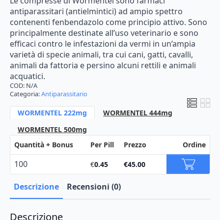
Le compresse di Wormentel sono farmaci
di
antiparassitari (antielmintici) ad ampio spettro
prezzo:
contenenti fenbendazolo come principio attivo. Sono
principalmente destinate all’uso veterinario e sono
da
efficaci contro le infestazioni da vermi in un’ampia
€45.00
varietà di specie animali, tra cui cani, gatti, cavalli,
a
animali da fattoria e persino alcuni rettili e animali
acquatici.
€59.00
COD:
N/A
Categoria:
Antiparassitario
WORMENTEL 222mg
WORMENTEL 444mg
WORMENTEL 500mg
Quantità + Bonus
Per Pill
Prezzo
Ordine
100
€
0.45
€
45.00
Descrizione
Recensioni (0)
Descrizione