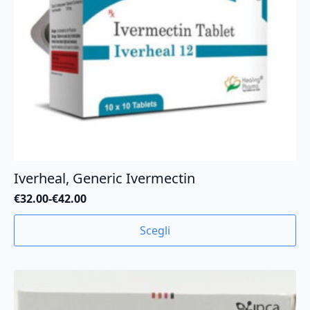
Iverheal, Generic Ivermectin
€
32.00
-
€
42.00
Fascia
di
Questo
Scegli
prezzo:
prodotto
da
ha
€32.00
più
a
varianti.
€42.00
Le