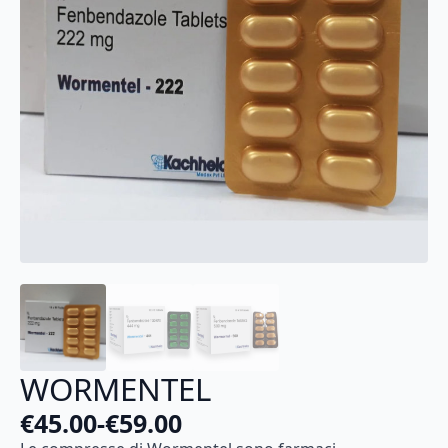
WORMENTEL
€
45.00
-
€
59.00
Fascia