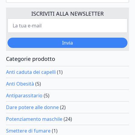
nella
nella
pagina
pagina
ISCRIVITI ALLA NEWSLETTER
del
del
La
tua
prodotto
prodotto
e-
mail
*
Invia
Categorie prodotto
Anti caduta dei capelli
(1)
Anti Obesità
(5)
Antiparassitario
(5)
Dare potere alle donne
(2)
Potenziamento maschile
(24)
Smettere di fumare
(1)