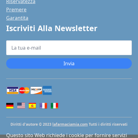
Riservatezza
Premere
Garantita
Iscriviti Alla Newsletter
La
tua
e-
mail
*
Invia
Diritti d'autore © 2023
lafarmaciamia.com
Tutti i diritti riservati
Questo sito Web richiede i cookie per fornire servizi